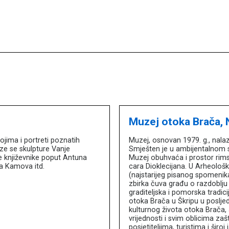
Muzej otoka Brača,
jima i portreti poznatih
Muzej, osnovan 1979. g., nalaz
aze se skulpture Vanje
Smješten je u ambijentalnom sk
e književnike poput Antuna
Muzej obuhvaća i prostor rims
a Kamova itd.
cara Dioklecijana. U Arheološko
(najstarijeg pisanog spomenik
zbirka čuva građu o razdoblju 
graditeljska i pomorska tradic
otoka Brača u Škripu u posljedn
kulturnog života otoka Brača, 
vrijednosti i svim oblicima za
posjetiteljima, turistima i široj