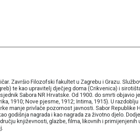
litičar. Završio Filozofski fakultet u Zagrebu i Grazu. Služb
agreb) te kao upravitelj dječjeg doma (Crikvenica) i sirotiš
dnik Sabora NR Hrvatske. Od 1900. do smrti objavio je niz
rika, 1910; Nove pjesme, 1912; Intima, 1915). U razdoblju 
zbirke manje privlače pozornost javnosti. Sabor Republike 
kao godišnja nagrada i kao nagrada za životno djelo. Dodje
učju književnosti, glazbe, filma, likovnih i primijenjenih
j.