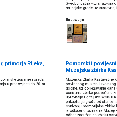
Sveobuhvatna vizija razvoja ov
muzejske građe, te sustavnoj
Ilustracije
g primorja Rijeka,
Pomorski i povijesni
Muzejska zbirka Kas
goranske županije i grada
Muzejska Zbirka Kastavštine k
ja u prapovijesti do 20. st.
povijesnog muzeja Hrvatskog p
godine, uz obilježavanje dana G
osnivanje zbirke posvećene knj
upravitelja Učiteljske škole u
prikupljanju građe od stanovni
osnivanju memorijalne zbirke 
je odlučeno osnivanje Muzejs
odbor zadužen za zbirku ostva