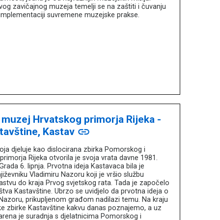
og zavičajnog muzeja temelji se na zaštiti i čuvanju
 implementaciji suvremene muzejske prakse.
 muzej Hrvatskog primorja Rijeka -
tavštine, Kastav
link
oja djeluje kao dislocirana zbirka Pomorskog i
rimorja Rijeka otvorila je svoja vrata davne 1981.
rada 6. lipnja. Prvotna ideja Kastavaca bila je
iževniku Vladimiru Nazoru koji je vršio službu
 Kastvu do kraja Prvog svjetskog rata. Tada je započelo
štva Kastavštine. Ubrzo se uvidjelo da prvotna ideja o
Nazoru, prikupljenom građom nadilazi temu. Na kraju
ke zbirke Kastavštine kakvu danas poznajemo, a uz
rena je suradnja s djelatnicima Pomorskog i