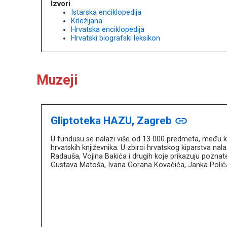
Izvori
Istarska enciklopedija
Krležijana
Hrvatska enciklopedija
Hrvatski biografski leksikon
Muzeji
Gliptoteka HAZU, Zagreb
link
U fundusu se nalazi više od 13 000 predmeta, među ko
hrvatskih književnika. U zbirci hrvatskog kiparstva nal
Radauša, Vojina Bakića i drugih koje prikazuju poznat
Gustava Matoša, Ivana Gorana Kovačića, Janka Polić