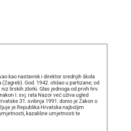
ovao kao nastavnik i direktor srednjih škola
ta (Zagreb). God. 1942. otišao u partizane; od
 lirskih zbirki. Glas jednoga od prvih hrv.
nakon I. svj. rata Nazor već uživa ugled
Hrvatske 31. svibnja 1991. donio je Zakon o
ljuje je Republika Hrvatska najboljim
 umjetnosti, kazališne umjetnosti te