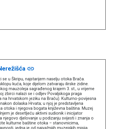
 Nerežišća
link
i se u Škripu, najstarijem naselju otoka Brača.
lopu kuća, koje dijelom zatvaraju ilirske zidine.
kog mauzoleja sagrađenog krajem 3. st., u vrijeme
j zbirci nalazi se i odljev Povaljskoga praga
a na hrvatskom jeziku na Braču). Kulturno-povijesna
nakon dolaska Hrvata; u njoj je predstavljena
ija otoka i njegova bogata književna baština. Muzej
jem je desetljeću aktivni sudionik i inicijator
a njegovo djelovanje u podizanju svijesti i znanja o
štite kulturne baštine otoka – stanovnicima,
 javnosti, jedna je od najvažnijih muzejskih misija.