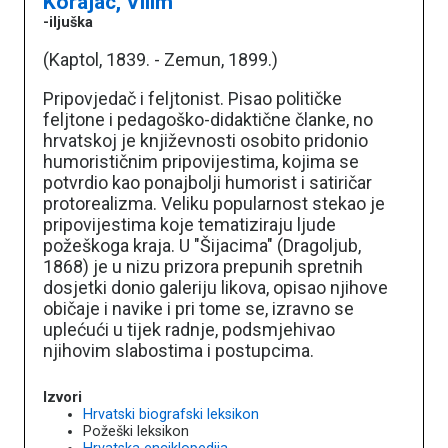
Korajac, Vilim
-iljuška
(Kaptol, 1839. - Zemun, 1899.)
Pripovjedač i feljtonist. Pisao političke
feljtone i pedagoško-didaktične članke, no
hrvatskoj je književnosti osobito pridonio
humorističnim pripovijestima, kojima se
potvrdio kao ponajbolji humorist i satiričar
protorealizma. Veliku popularnost stekao je
pripovijestima koje tematiziraju ljude
požeškoga kraja. U "Šijacima" (Dragoljub,
1868) je u nizu prizora prepunih spretnih
dosjetki donio galeriju likova, opisao njihove
običaje i navike i pri tome se, izravno se
uplećući u tijek radnje, podsmjehivao
njihovim slabostima i postupcima.
Izvori
Hrvatski biografski leksikon
Požeški leksikon