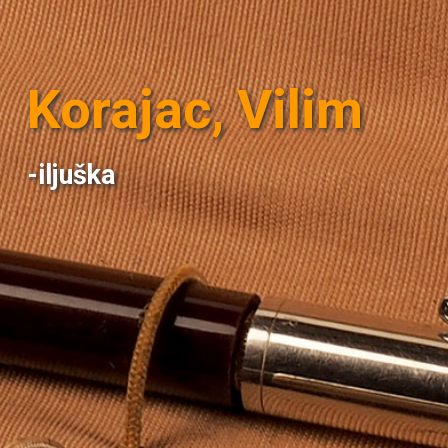
Korajac, Vilim
-iljuška