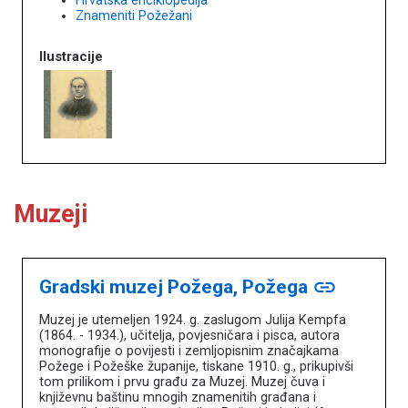
Hrvatska enciklopedija
Znameniti Požežani
Ilustracije
Muzeji
Gradski muzej Požega, Požega
link
Muzej je utemeljen 1924. g. zaslugom Julija Kempfa
(1864. - 1934.), učitelja, povjesničara i pisca, autora
monografije o povijesti i zemljopisnim značajkama
Požege i Požeške županije, tiskane 1910. g., prikupivši
tom prilikom i prvu građu za Muzej. Muzej čuva i
književnu baštinu mnogih znamenitih građana i