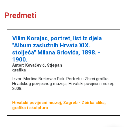
Književna baština u muzejima
Predmeti
Naslovna
O portalu
Književnici
Vilim Korajac, portret, list iz djela
Impressum
"Album zaslužnih Hrvata XIX.
MDC
stoljeća" Milana Grlovića, 1898. -
1900.
Autor: Kovačević, Stjepan
grafika
Izvor: Martina Brekovac Pisk: Portreti u Zbirci grafika
Hrvatskog povijesnog muzeja, Hrvatski povijesni muzej,
2008.
Hrvatski povijesni muzej, Zagreb
- Zbirka slika,
grafika i skulptura