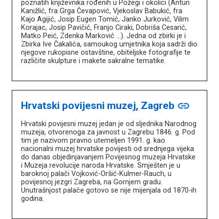
poznatih književnika rođenih u Požegi i okolici (Antun
Kanižlić, fra Grga Čevapović, Vjekoslav Babukić, fra
Kajo Agijić, Josip Eugen Tomić, Janko Jurković, Vilim
Korajac, Josip Pavičić, Franjo Ciraki, Dobriša Cesarić,
Matko Peić, Zdenka Marković …). Jedna od zbirki je i
Zbirka Ive Čakalića, samoukog umjetnika koja sadrži dio
njegove rukopisne ostavštine, obiteljske fotografije te
različite skulpture i makete sakralne tematike.
Hrvatski povijesni muzej, Zagreb
link
Hrvatski povijesni muzej jedan je od sljednika Narodnog
muzeja, otvorenoga za javnost u Zagrebu 1846. g. Pod
tim je nazivom pravno utemeljen 1991. g. kao
nacionalni muzej hrvatske povijesti od srednjega vijeka
do danas objedinjavanjem Povijesnog muzeja Hrvatske
i Muzeja revolucije naroda Hrvatske. Smješten je u
baroknoj palači Vojković-Oršić-Kulmer-Rauch, u
povijesnoj jezgri Zagreba, na Gornjem gradu.
Unutrašnjost palače gotovo se nije mijenjala od 1870-ih
godina.