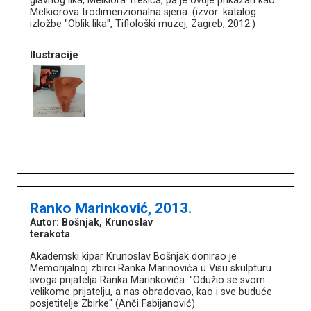
glavnog lika, Melkiora Tresića, pa je ovdje prikazan kao
Melkiorova trodimenzionalna sjena. (izvor: katalog
izložbe "Oblik lika", Tiflološki muzej, Zagreb, 2012.)
Ilustracije
Književna baština u muzejima
Naslovna
O portalu
Književnici
Impressum
MDC
Ranko Marinković, 2013.
Autor: Bošnjak, Krunoslav
terakota
Akademski kipar Krunoslav Bošnjak donirao je
Memorijalnoj zbirci Ranka Marinovića u Visu skulpturu
svoga prijatelja Ranka Marinkovića. "Odužio se svom
velikome prijatelju, a nas obradovao, kao i sve buduće
posjetitelje Zbirke" (Anči Fabijanović)