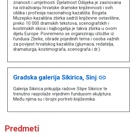
znanosti i umjetnosti. Djelatnost Odsjeka je zasnovana
na istraživanju hrvatske dramske književnosti i svih
oblika i profesija nacionalnog kazališta. Bogata
Muzejsko-kazališna zbirka sadrži književne ostavštine,
preko 10 000 dramskih tekstova, scenografskih i
kostimskih skica i najbogatija je takva zbirka u ovom
dijelu Europe. Povremeno se organiziraju izložbe iz
fundusa Zbirke, obrade pojedinih tema i osoba važnih
za povijest hrvatskog kazališta (glumaca, redatelja,
dramaturga, kostimografa, scenografa i dr.).
Gradska galerija Sikirica, Sinj
link
Galerija Sikirica prikuplja radove Stipe Sikirice te
trenutno raspolaže vrijednim fundusom skulptura.
Među njima su i brojni portreti književnika.
Predmeti