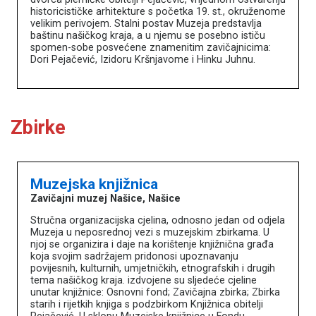
historicističke arhitekture s početka 19. st., okruženome
velikim perivojem. Stalni postav Muzeja predstavlja
baštinu našičkog kraja, a u njemu se posebno ističu
spomen-sobe posvećene znamenitim zavičajnicima:
Dori Pejačević, Izidoru Kršnjavome i Hinku Juhnu.
Zbirke
Muzejska knjižnica
Zavičajni muzej Našice, Našice
Stručna organizacijska cjelina, odnosno jedan od odjela
Muzeja u neposrednoj vezi s muzejskim zbirkama. U
njoj se organizira i daje na korištenje knjižnična građa
koja svojim sadržajem pridonosi upoznavanju
povijesnih, kulturnih, umjetničkih, etnografskih i drugih
tema našičkog kraja. izdvojene su sljedeće cjeline
unutar knjižnice: Osnovni fond; Zavičajna zbirka; Zbirka
starih i rijetkih knjiga s podzbirkom Knjižnica obitelji