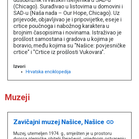
(Chicago). Surađivao u listovima u domovini i
SAD-u (Naša nada – Our Hope, Chicago). Uz
prijevode, objavljivao je i pripovijetke, eseje i
crtice poučnoga i nabožnog karaktera u
brojnim časopisima i novinama. Istraživao je
prošlost samostana i gradova u kojima je
boravio, među kojima su "Našice: povjesničke
crtice" i "Crtice iz prošlosti Vukovara".
Izvori
Hrvatska enciklopedija
Muzeji
Zavičajni muzej Našice, Našice
link
Muzej, utemeljen 1974. g., smješten je u prostoru
dvorca plemićke obitelji Pejačević, vrijednom ostvarenju