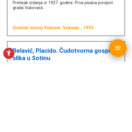
Pretisak izdanja iz 1927. godine. Prva pisana povijest
grada Vukovara.
Gradski muzej Vukovar, Vukovar
, 1993.
copyright © MDC 2017. - 2026.
menu
Belavić, Placido. Čudotvorna gospina
accessibility_new
slika u Sotinu
Knjiga
Pretisak izdanja: Vukovar, 1909.
Gradski muzej Vukovar, Vukovar
, 1995.
Belavić, Placido. Našice: povjesničke
crtice
Knjiga