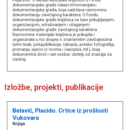
Pejačević. U sklopu Muzejske knjižnice u Fondu
dokumentacijske građe nalazi informacijsko-
dokumentacijska građa, koja sadržava raznovrsnu
dokumentaciju zavičajnog karaktera. U Fondu
dokumentacijske građe knjižnica se bavi prikupljanjem,
organizacijom, istraživanjem i izlaganjem
dokumentacijske građe zavičajnog karaktera.
Raznovrsne materijale knjižnica je prikupila i
organizirala u niz dosjea o znamenitim zavičajnicima
Književna baština u muzejima
(sitni tisak, polupublikacije, rukopisi, preslici fotografija,
priznanja, isječci iz novina i časopisa, itd.), koja
dokumentira život i rad osoba/ obitelji od značaja za
Naslovna
zavičaj.
O portalu
Književnici
Impressum
MDC
Izložbe, projekti, publikacije
Belavić, Placido. Crtice iz prošlosti
Vukovara
Knjiga