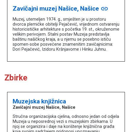
Zavičajni muzej Našice, Našice
link
Muzej, utemeljen 1974. g., smješten je u prostoru
dvorca plemićke obitelji Pejačević, vrijednom ostvarenju
historicističke arhitekture s početka 19. st., okruženome
velikim perivojem. Stalni postav Muzeja predstavlja
baštinu našičkog kraja, a u njemu se posebno ističu
spomen-sobe posvećene znamenitim zavičajnicima:
Dori Pejačević, Izidoru Kršnjavome i Hinku Juhnu.
Zbirke
Muzejska knjižnica
Zavičajni muzej Našice, Našice
Stručna organizacijska cjelina, odnosno jedan od odjela
Muzeja u neposrednoj vezi s muzejskim zbirkama. U
njoj se organizira i daje na korištenje knjižnična građa
koja svojim sadržajem pridonosi upoznavanju