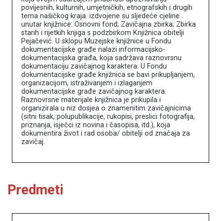
povijesnih, kulturnih, umjetničkih, etnografskih i drugih
tema našičkog kraja. izdvojene su sljedeće cjeline
unutar knjižnice: Osnovni fond; Zavičajna zbirka; Zbirka
starih i rijetkih knjiga s podzbirkom Knjižnica obitelji
Pejačević. U sklopu Muzejske knjižnice u Fondu
dokumentacijske građe nalazi informacijsko-
dokumentacijska građa, koja sadržava raznovrsnu
dokumentaciju zavičajnog karaktera. U Fondu
dokumentacijske građe knjižnica se bavi prikupljanjem,
Književna baština u muzejima
organizacijom, istraživanjem i izlaganjem
dokumentacijske građe zavičajnog karaktera.
Naslovna
Raznovrsne materijale knjižnica je prikupila i
organizirala u niz dosjea o znamenitim zavičajnicima
O portalu
(sitni tisak, polupublikacije, rukopisi, preslici fotografija,
Književnici
priznanja, isječci iz novina i časopisa, itd.), koja
Impressum
dokumentira život i rad osoba/ obitelji od značaja za
MDC
zavičaj.
Predmeti