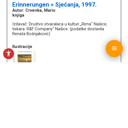
Erinnerungen = Sjećanja, 1997.
Autor: Crvenka, Mario
knjiga
Izdavač: Društvo stvaralaca u kulturi „Rima“ Našice;
tiskara: R&F Company“ Našice. (podatke dostavila
Renata Bošnjaković)
copyright © MDC 2017. - 2026.
Ilustracije
menu
accessibility_new
Zavičajni muzej Našice, Našice
- Muzejska
knjižnica
Izložbe, projekti, publikacije