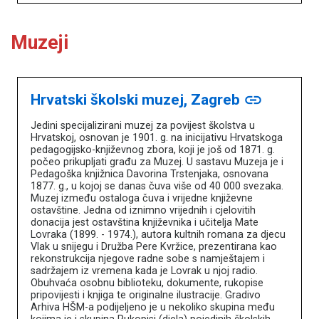
Muzeji
Hrvatski školski muzej, Zagreb
link
Jedini specijalizirani muzej za povijest školstva u
Hrvatskoj, osnovan je 1901. g. na inicijativu Hrvatskoga
pedagogijsko-književnog zbora, koji je još od 1871. g.
počeo prikupljati građu za Muzej. U sastavu Muzeja je i
Pedagoška knjižnica Davorina Trstenjaka, osnovana
1877. g., u kojoj se danas čuva više od 40 000 svezaka.
Muzej između ostaloga čuva i vrijedne književne
ostavštine. Jedna od iznimno vrijednih i cjelovitih
donacija jest ostavština književnika i učitelja Mate
Lovraka (1899. - 1974.), autora kultnih romana za djecu
Vlak u snijegu i Družba Pere Kvržice, prezentirana kao
rekonstrukcija njegove radne sobe s namještajem i
sadržajem iz vremena kada je Lovrak u njoj radio.
Obuhvaća osobnu biblioteku, dokumente, rukopise
pripovijesti i knjiga te originalne ilustracije. Gradivo
Arhiva HŠM-a podijeljeno je u nekoliko skupina među