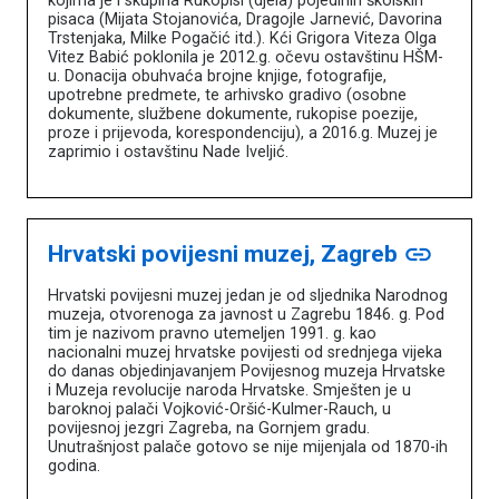
kojima je i skupina Rukopisi (djela) pojedinih školskih
pisaca (Mijata Stojanovića, Dragojle Jarnević, Davorina
Trstenjaka, Milke Pogačić itd.). Kći Grigora Viteza Olga
Vitez Babić poklonila je 2012.g. očevu ostavštinu HŠM-
u. Donacija obuhvaća brojne knjige, fotografije,
upotrebne predmete, te arhivsko gradivo (osobne
dokumente, službene dokumente, rukopise poezije,
proze i prijevoda, korespondenciju), a 2016.g. Muzej je
zaprimio i ostavštinu Nade Iveljić.
Hrvatski povijesni muzej, Zagreb
link
Hrvatski povijesni muzej jedan je od sljednika Narodnog
muzeja, otvorenoga za javnost u Zagrebu 1846. g. Pod
tim je nazivom pravno utemeljen 1991. g. kao
nacionalni muzej hrvatske povijesti od srednjega vijeka
do danas objedinjavanjem Povijesnog muzeja Hrvatske
i Muzeja revolucije naroda Hrvatske. Smješten je u
baroknoj palači Vojković-Oršić-Kulmer-Rauch, u
povijesnoj jezgri Zagreba, na Gornjem gradu.
Unutrašnjost palače gotovo se nije mijenjala od 1870-ih
godina.