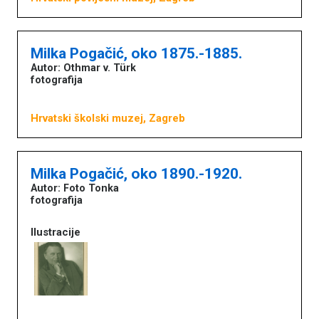
Milka Pogačić, oko 1875.-1885.
Autor: Othmar v. Türk
fotografija
Hrvatski školski muzej, Zagreb
Milka Pogačić, oko 1890.-1920.
Književna baština u muzejima
Autor: Foto Tonka
fotografija
Naslovna
Ilustracije
O portalu
Književnici
Impressum
MDC