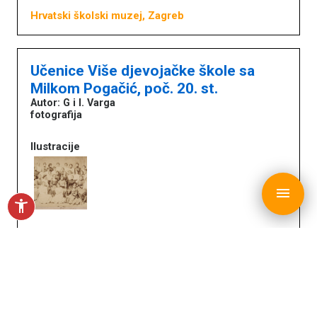
Hrvatski školski muzej, Zagreb
Učenice Više djevojačke škole sa
Milkom Pogačić, poč. 20. st.
Autor: G i I. Varga
fotografija
Ilustracije
copyright © MDC 2017. - 2026.
menu
accessibility_new
Hrvatski školski muzej, Zagreb
Mati i sin, prva pol. 20. st.