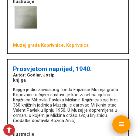
Ilustracije
O portalu
Književnici
Impressum
MDC
Muzej grada Koprivnice, Koprivnica
Prosvjetom naprijed, 1940.
Autor: Godlar, Josip
knjiga
Knjiga je dio zavičajnog fonda knjižnice Muzeja grada
Koprivnice u čijem sastavu je kao zasebna cjelina
Knjižnica Mihovila Pavleka Miškine. Knjižnicu koja broji
360 knjižnih jedinica Muzeju je darovao Miškinin otac
Valent Pavlek u lipnju 1950. U Muzej je dopremljena u
ormaru u kojem je Miškina držao svoju knjižnicu.
copyright © MDC 2017. - 2026.
(podatke dostavila Božica Anić)
menu
accessibility_new
Ilustracije