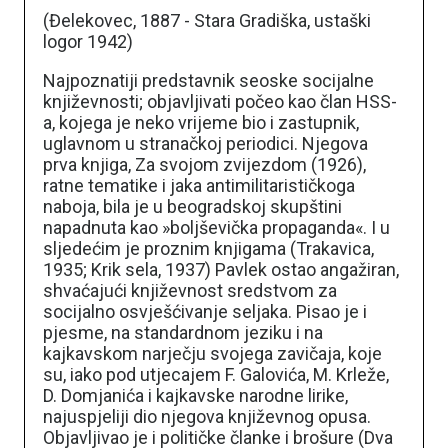
(Đelekovec, 1887 - Stara Gradiška, ustaški
logor 1942)
Najpoznatiji predstavnik seoske socijalne
književnosti; objavljivati počeo kao član HSS-
a, kojega je neko vrijeme bio i zastupnik,
uglavnom u stranačkoj periodici. Njegova
prva knjiga, Za svojom zvijezdom (1926),
ratne tematike i jaka antimilitarističkoga
naboja, bila je u beogradskoj skupštini
napadnuta kao »boljševička propaganda«. I u
sljedećim je proznim knjigama (Trakavica,
1935; Krik sela, 1937) Pavlek ostao angažiran,
shvaćajući književnost sredstvom za
socijalno osvješćivanje seljaka. Pisao je i
pjesme, na standardnom jeziku i na
kajkavskom narječju svojega zavičaja, koje
su, iako pod utjecajem F. Galovića, M. Krleže,
D. Domjanića i kajkavske narodne lirike,
najuspjeliji dio njegova književnog opusa.
Objavljivao je i političke članke i brošure (Dva