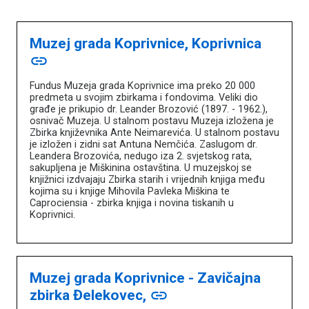
Muzej grada Koprivnice, Koprivnica
link
Fundus Muzeja grada Koprivnice ima preko 20 000
predmeta u svojim zbirkama i fondovima. Veliki dio
građe je prikupio dr. Leander Brozović (1897. - 1962.),
osnivač Muzeja. U stalnom postavu Muzeja izložena je
Zbirka književnika Ante Neimarevića. U stalnom postavu
je izložen i zidni sat Antuna Nemčića. Zaslugom dr.
Leandera Brozovića, nedugo iza 2. svjetskog rata,
sakupljena je Miškinina ostavština. U muzejskoj se
knjižnici izdvajaju Zbirka starih i vrijednih knjiga među
kojima su i knjige Mihovila Pavleka Miškina te
Caprociensia - zbirka knjiga i novina tiskanih u
Koprivnici.
Muzej grada Koprivnice - Zavičajna
zbirka Đelekovec,
link