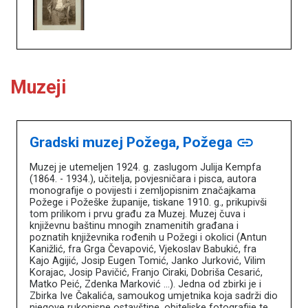
Muzeji
Gradski muzej Požega, Požega
link
Muzej je utemeljen 1924. g. zaslugom Julija Kempfa
(1864. - 1934.), učitelja, povjesničara i pisca, autora
monografije o povijesti i zemljopisnim značajkama
Požege i Požeške županije, tiskane 1910. g., prikupivši
tom prilikom i prvu građu za Muzej. Muzej čuva i
književnu baštinu mnogih znamenitih građana i
poznatih književnika rođenih u Požegi i okolici (Antun
Kanižlić, fra Grga Čevapović, Vjekoslav Babukić, fra
Kajo Agijić, Josip Eugen Tomić, Janko Jurković, Vilim
Korajac, Josip Pavičić, Franjo Ciraki, Dobriša Cesarić,
Matko Peić, Zdenka Marković …). Jedna od zbirki je i
Zbirka Ive Čakalića, samoukog umjetnika koja sadrži dio
njegove rukopisne ostavštine, obiteljske fotografije te