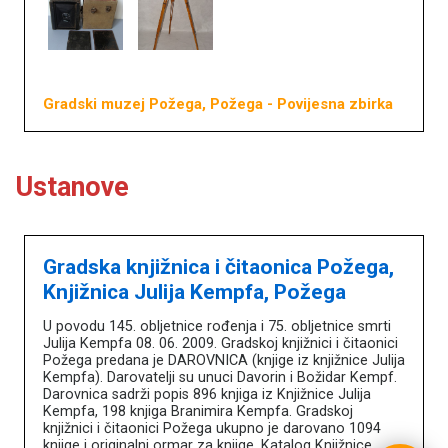
Književna baština u muzejima
Naslovna
O portalu
Književnici
Gradski muzej Požega, Požega
- Povijesna zbirka
Impressum
MDC
Ustanove
Gradska knjižnica i čitaonica Požega,
Knjižnica Julija Kempfa, Požega
U povodu 145. obljetnice rođenja i 75. obljetnice smrti
Julija Kempfa 08. 06. 2009. Gradskoj knjižnici i čitaonici
Požega predana je DAROVNICA (knjige iz knjižnice Julija
Kempfa). Darovatelji su unuci Davorin i Božidar Kempf.
Darovnica sadrži popis 896 knjiga iz Knjižnice Julija
Kempfa, 198 knjiga Branimira Kempfa. Gradskoj
knjižnici i čitaonici Požega ukupno je darovano 1094
knjige i originalni ormar za knjige. Katalog Knjižnice