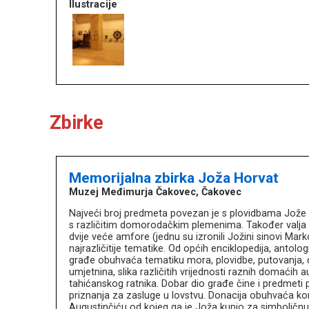
Ilustracije
Zbirke
Memorijalna zbirka Joža Horvat
Muzej Međimurja Čakovec, Čakovec
Najveći broj predmeta povezan je s plovidbama Jože 
s različitim domorodačkim plemenima. Također valja is
dvije veće amfore (jednu su izronili Jožini sinovi Ma
najrazličitije tematike. Od općih enciklopedija, antolo
građe obuhvaća tematiku mora, plovidbe, putovanja, do
umjetnina, slika različitih vrijednosti raznih domaćih 
tahićanskog ratnika. Dobar dio građe čine i predmeti p
priznanja za zasluge u lovstvu. Donacija obuhvaća kom
Augustinčiću od kojeg ga je Joža kupio za simboličnu c