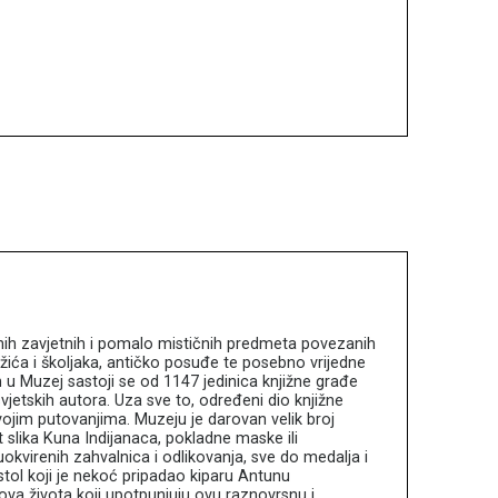
nih zavjetnih i pomalo mističnih predmeta povezanih
žića i školjaka, antičko posuđe te posebno vrijedne
 u Muzej sastoji se od 1147 jedinica knjižne građe
svjetskih autora. Uza sve to, određeni dio knjižne
vojim putovanjima. Muzeju je darovan velik broj
ut slika Kuna Indijanaca, pokladne maske ili
okvirenih zahvalnica i odlikovanja, sve do medalja i
tol koji je nekoć pripadao kiparu Antunu
gova života koji upotpunjuju ovu raznovrsnu i