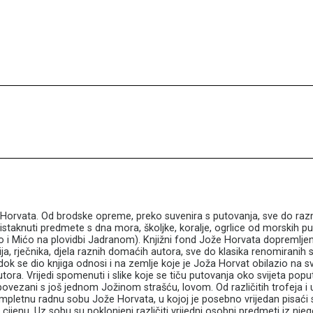
Horvata. Od brodske opreme, preko suvenira s putovanja, sve do raz
taknuti predmete s dna mora, školjke, koralje, ogrlice od morskih pu
rko i Mićo na plovidbi Jadranom). Knjižni fond Jože Horvata dopremljen
gija, rječnika, djela raznih domaćih autora, sve do klasika renomiranih 
k se dio knjiga odnosi i na zemlje koje je Joža Horvat obilazio na s
autora. Vrijedi spomenuti i slike koje se tiču putovanja oko svijeta pop
ovezani s još jednom Jožinom strašću, lovom. Od različitih trofeja i u
pletnu radnu sobu Jože Horvata, u kojoj je posebno vrijedan pisaći s
ijenu. Uz sobu su poklonjeni različiti vrijedni osobni predmeti iz nje