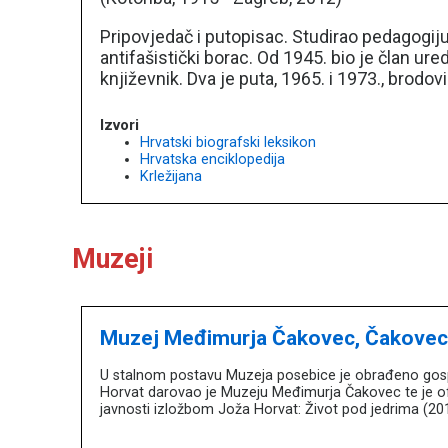
Pripovjedač i putopisac. Studirao pedagogiju,
antifašistički borac. Od 1945. bio je član ur
književnik. Dva je puta, 1965. i 1973., brod
Izvori
Hrvatski biografski leksikon
Hrvatska enciklopedija
Krležijana
Muzeji
Muzej Međimurja Čakovec, Čakove
U stalnom postavu Muzeja posebice je obrađeno gospodst
Horvat darovao je Muzeju Međimurja Čakovec te je ofo
javnosti izložbom Joža Horvat: Život pod jedrima (20