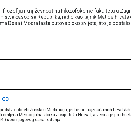
 filozofiju i književnost na Filozofskome fakultetu u Zagre
edništva časopisa Republika, radio kao tajnik Matice hrvats
ovima Besa i Modra lasta putovao oko svijeta, što je posta
c
link
vo obitelji Zrinski u Međimurju, jedne od najznačajnijih hrvatskih pl
rmljena Memorijalna zbirka Josip Joža Horvat, a većina je predmeta 
14.) uoči njegovog dana rođenja.