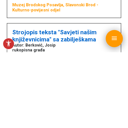
Muzej Brodskog Posavlja, Slavonski Brod
-
Kulturno-povijesni odjel
Strojopis teksta "Savjeti našim
copyright © MDC 2017. - 2026.
menu
književnicima" sa zabilješkama
accessibility_new
Autor: Berković, Josip
rukopisna građa
Ilustracije
Muzej Brodskog Posavlja, Slavonski Brod
-
Kulturno-povijesni odjel
Savremeni pogledi, 1935.-1936.