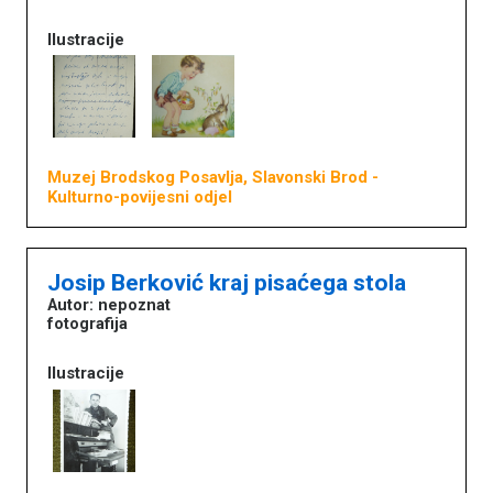
Ilustracije
Književna baština u muzejima
Muzej Brodskog Posavlja, Slavonski Brod
-
Naslovna
Kulturno-povijesni odjel
O portalu
Književnici
Impressum
MDC
Josip Berković kraj pisaćega stola
Autor: nepoznat
fotografija
Ilustracije