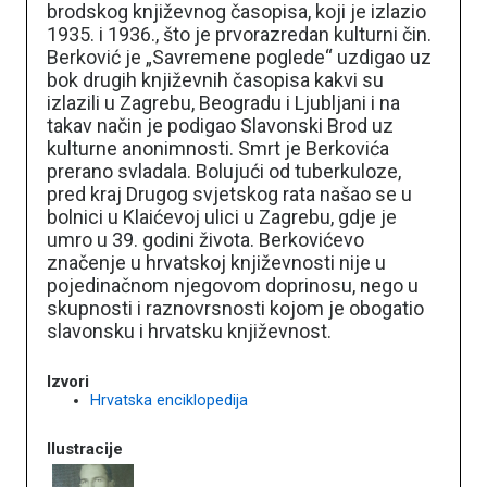
brodskog književnog časopisa, koji je izlazio
1935. i 1936., što je prvorazredan kulturni čin.
Berković je „Savremene poglede“ uzdigao uz
bok drugih književnih časopisa kakvi su
izlazili u Zagrebu, Beogradu i Ljubljani i na
takav način je podigao Slavonski Brod uz
kulturne anonimnosti. Smrt je Berkovića
prerano svladala. Bolujući od tuberkuloze,
pred kraj Drugog svjetskog rata našao se u
bolnici u Klaićevoj ulici u Zagrebu, gdje je
umro u 39. godini života. Berkovićevo
značenje u hrvatskoj književnosti nije u
pojedinačnom njegovom doprinosu, nego u
skupnosti i raznovrsnosti kojom je obogatio
slavonsku i hrvatsku književnost.
Izvori
Hrvatska enciklopedija
Ilustracije