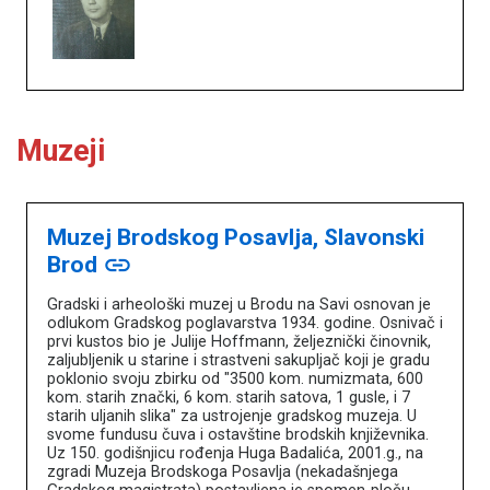
Muzeji
Muzej Brodskog Posavlja, Slavonski
Brod
link
Gradski i arheološki muzej u Brodu na Savi osnovan je
odlukom Gradskog poglavarstva 1934. godine. Osnivač i
prvi kustos bio je Julije Hoffmann, željeznički činovnik,
zaljubljenik u starine i strastveni sakupljač koji je gradu
poklonio svoju zbirku od "3500 kom. numizmata, 600
kom. starih znački, 6 kom. starih satova, 1 gusle, i 7
starih uljanih slika" za ustrojenje gradskog muzeja. U
svome fundusu čuva i ostavštine brodskih književnika.
Uz 150. godišnjicu rođenja Huga Badalića, 2001.g., na
zgradi Muzeja Brodskoga Posavlja (nekadašnjega