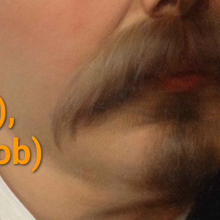
,
ob)