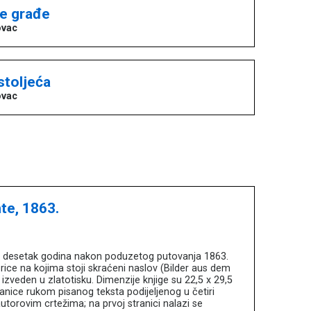
e građe
ovac
 stoljeća
ovac
te, 1863.
cu, desetak godina nakon poduzetog putovanja 1863.
ice na kojima stoji skraćeni naslov (Bilder aus dem
zveden u zlatotisku. Dimenzije knjige su 22,5 x 29,5
anice rukom pisanog teksta podijeljenog u četiri
 autorovim crtežima; na prvoj stranici nalazi se