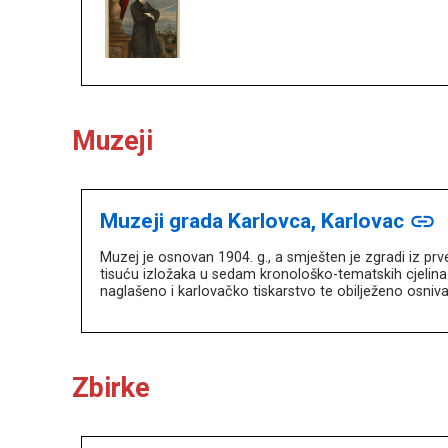
Muzeji
Muzeji grada Karlovca, Karlovac
link
Muzej je osnovan 1904. g., a smješten je zgradi iz prv
tisuću izložaka u sedam kronološko-tematskih cjelina 
naglašeno i karlovačko tiskarstvo te obilježeno osnivan
Zbirke