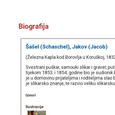
Biografija
Šašel (Schaschel), Jakov (Jacob)
(Železna Kapla kod Borovlja u Koruškoj, 1832
Svestrani puškar, samouki slikar i graver, pu
tijekom 1853. i 1854. godine bio je sudioni
je u domovinu prijateljima i roditeljima slao
je slikarsko znanje, te razvio veliku slikarsk
Izvori
Ilustracije