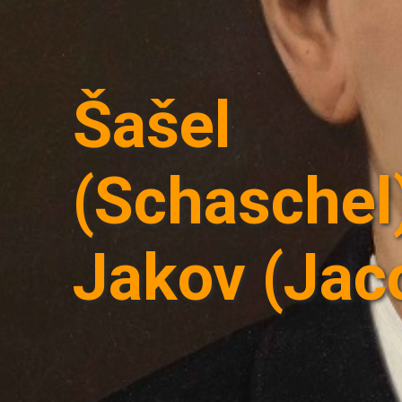
Šašel
(Schaschel)
Jakov (Jac