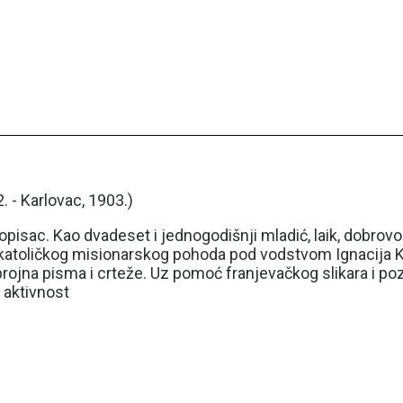
. - Karlovac, 1903.)
topisac. Kao dvadeset i jednogodišnji mladić, laik, dobrovo
k katoličkog misionarskog pohoda pod vodstvom Ignacija K
 brojna pisma i crteže. Uz pomoć franjevačkog slikara i po
u aktivnost