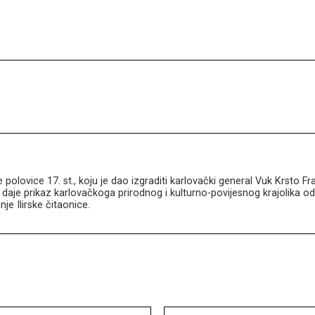
e polovice 17. st., koju je dao izgraditi karlovački general Vuk Krsto 
daje prikaz karlovačkoga prirodnog i kulturno-povijesnog krajolika od
je Ilirske čitaonice.