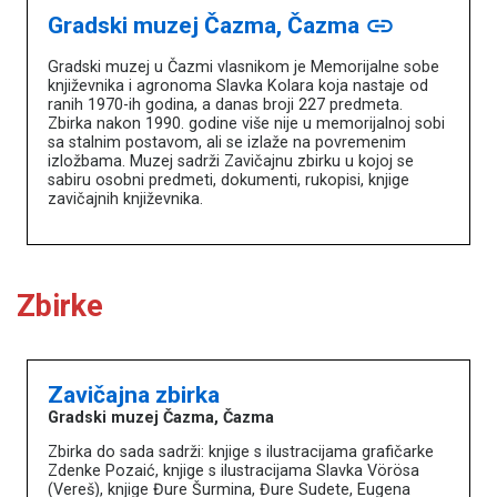
Gradski muzej Čazma, Čazma
link
Gradski muzej u Čazmi vlasnikom je Memorijalne sobe
književnika i agronoma Slavka Kolara koja nastaje od
ranih 1970-ih godina, a danas broji 227 predmeta.
Zbirka nakon 1990. godine više nije u memorijalnoj sobi
sa stalnim postavom, ali se izlaže na povremenim
izložbama. Muzej sadrži Zavičajnu zbirku u kojoj se
sabiru osobni predmeti, dokumenti, rukopisi, knjige
zavičajnih književnika.
Zbirke
Zavičajna zbirka
Gradski muzej Čazma, Čazma
Zbirka do sada sadrži: knjige s ilustracijama grafičarke
Zdenke Pozaić, knjige s ilustracijama Slavka Vörösa
Književna baština u muzejima
(Vereš), knjige Đure Šurmina, Đure Sudete, Eugena