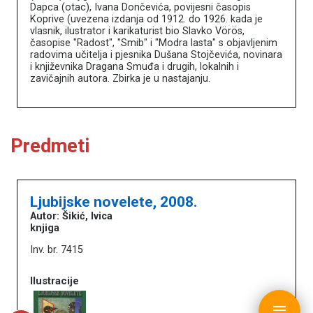
Dapca (otac), Ivana Dončevića, povijesni časopis
Koprive (uvezena izdanja od 1912. do 1926. kada je
Naslovna
vlasnik, ilustrator i karikaturist bio Slavko Vörös,
O portalu
časopise "Radost", "Smib" i "Modra lasta" s objavljenim
Književnici
radovima učitelja i pjesnika Dušana Stojčevića, novinara
Impressum
i književnika Dragana Smuđa i drugih, lokalnih i
MDC
zavičajnih autora. Zbirka je u nastajanju.
Predmeti
Ljubijske novelete, 2008.
Autor: Šikić, Ivica
knjiga
Inv. br. 7415
Ilustracije
copyright © MDC 2017. - 2026.
menu