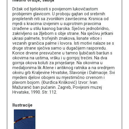
hladno oružje, sablja
Držak od bjelokosti s povijenom lukovičastom
probijenim glavicom. U proboju gajtan od srebrnih
prepletenih niti sa zvonlikim završecima. Krsnica od
mjedi s kracima izvijenim u suprotnim pravcima
izrađene u stilu kasnog baroka. Sječivo jednobridno,
zakrivljeno sa žljebom s obje strane. Na sječivu jetkani
ukrasi palmete, trofejnih znakova, lisnate vitice i
vezanih grančica palme i lovora. Isti motivi nalaze se s
druge strane sječiva samo u dugačijem rasporedu.
Korice drvene presvučene u tamno ljubičasti baršun s
okovima na ustima, vršku i u gornjoj trećini. Na dva
gornja okova koluti za privješanje. Na okovima u
medaljonima lik Atene i antiknog ratnika a na srednjem
okviru grb Kraljevine Hrvatske, Slavonije i Dalmacije. Svi
mjedeni djelovi obojeni su mjestimično crvenom i
plavom bojom. (Đurđica Krišković) Izvor: Ivan
Mažuranić ban pučanin. Zagreb, Povijesni muzej
Hrvatske, 1990. Str. 112.
Ilustracije