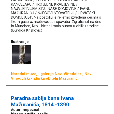
IVANJE 1864 / POSVETILI PRVOM DVORSKOM
KANCELARU / TROJEDNE KRALJEVINE /
NAJVJERNIJEM SINU NAŠE DOMOVINE / IVANU
MAŽURANIĆU / NJEGOVI ŠTOVATELJI / HRVATSKI
DOMOLJUBI". Na postolju je reljefno izvedena česma s
likom gusara, mačevaoca i spavača. Žig utisnut na dnu :
In Munchen, Kro... bitter i mala punca u obliku strelice.
(Đurđica Krišković)
Ilustracije
Narodni muzej i galerija Novi Vinodolski, Novi
Vinodolski
- Zbirka obitelji Mažuranić
Paradna sablja bana Ivana
Mažuranića, 1814.-1890.
Autor: nepoznat