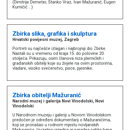
(Dimitrije Demeter, Stanko Vraz, Ivan Mažuranić, Eugen
Kumičić …)
Zbirka slika, grafika i skulptura
Hrvatski povijesni muzej, Zagreb
Portreti su najčešće izlagan i najbrojniji dio Zbirke.
Nastali su u vremenu od kraja 15. do polovine 20.
stoljeća. Prikazuju, osim članova niza plemićkih i
građanskih obitelji koje su živjele na ovim prostorima,
vladare, visoko svećenstvo, pisce, pjesnike..
Zbirka obitelji Mažuranić
Narodni muzej i galerija Novi Vinodolski, Novi
Vinodolski
U Narodnom muzeju i galeriji u Novom Vinodolskom
predočen je određeni dokumentarij o Mažuranićima,
koji se pronašao u rodnom mjestu novljanskih
Mažuranića. Izuzetno vrijedna je paradna sablja bana