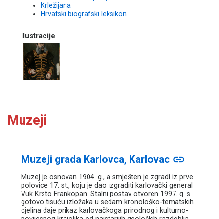
Krležijana
Hrvatski biografski leksikon
Ilustracije
Muzeji
Muzeji grada Karlovca, Karlovac
link
Muzej je osnovan 1904. g., a smješten je zgradi iz prve
polovice 17. st., koju je dao izgraditi karlovački general
Vuk Krsto Frankopan. Stalni postav otvoren 1997. g. s
gotovo tisuću izložaka u sedam kronološko-tematskih
cjelina daje prikaz karlovačkoga prirodnog i kulturno-
povijesnog krajolika od najstarijih geoloških razdoblja