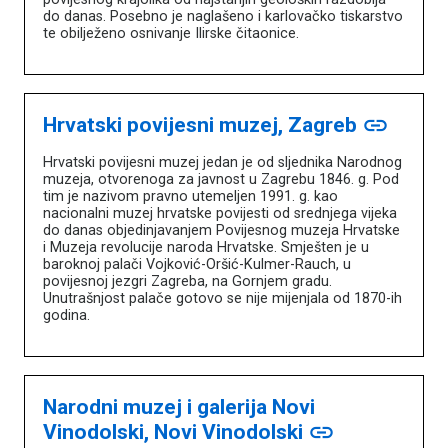
do danas. Posebno je naglašeno i karlovačko tiskarstvo
te obilježeno osnivanje Ilirske čitaonice.
Hrvatski povijesni muzej, Zagreb
link
Hrvatski povijesni muzej jedan je od sljednika Narodnog
muzeja, otvorenoga za javnost u Zagrebu 1846. g. Pod
tim je nazivom pravno utemeljen 1991. g. kao
nacionalni muzej hrvatske povijesti od srednjega vijeka
do danas objedinjavanjem Povijesnog muzeja Hrvatske
i Muzeja revolucije naroda Hrvatske. Smješten je u
baroknoj palači Vojković-Oršić-Kulmer-Rauch, u
povijesnoj jezgri Zagreba, na Gornjem gradu.
Unutrašnjost palače gotovo se nije mijenjala od 1870-ih
godina.
Narodni muzej i galerija Novi
Vinodolski, Novi Vinodolski
link