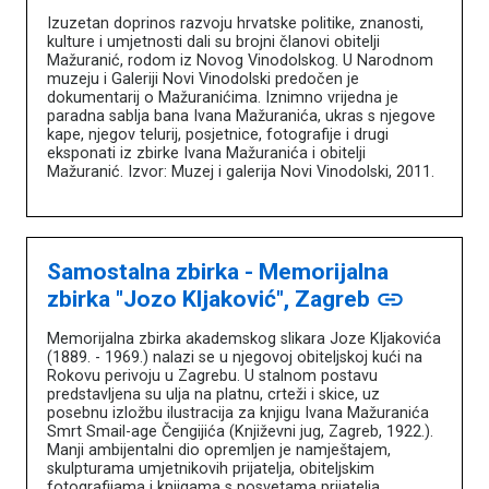
Izuzetan doprinos razvoju hrvatske politike, znanosti,
kulture i umjetnosti dali su brojni članovi obitelji
Mažuranić, rodom iz Novog Vinodolskog. U Narodnom
muzeju i Galeriji Novi Vinodolski predočen je
dokumentarij o Mažuranićima. Iznimno vrijedna je
paradna sablja bana Ivana Mažuranića, ukras s njegove
kape, njegov telurij, posjetnice, fotografije i drugi
eksponati iz zbirke Ivana Mažuranića i obitelji
Mažuranić. Izvor: Muzej i galerija Novi Vinodolski, 2011.
Samostalna zbirka - Memorijalna
zbirka "Jozo Kljaković", Zagreb
link
Memorijalna zbirka akademskog slikara Joze Kljakovića
(1889. - 1969.) nalazi se u njegovoj obiteljskoj kući na
Rokovu perivoju u Zagrebu. U stalnom postavu
predstavljena su ulja na platnu, crteži i skice, uz
posebnu izložbu ilustracija za knjigu Ivana Mažuranića
Smrt Smail-age Čengijića (Književni jug, Zagreb, 1922.).
Manji ambijentalni dio opremljen je namještajem,
skulpturama umjetnikovih prijatelja, obiteljskim
fotografijama i knjigama s posvetama prijatelja.