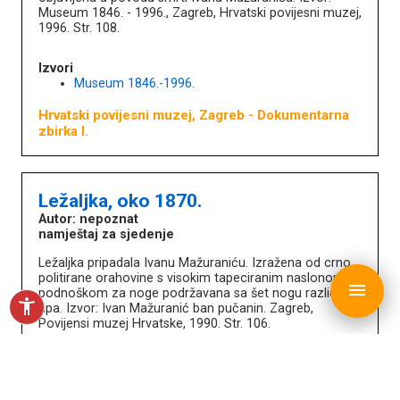
Museum 1846. - 1996., Zagreb, Hrvatski povijesni muzej,
1996. Str. 108.
Izvori
Museum 1846.-1996.
Hrvatski povijesni muzej, Zagreb
- Dokumentarna
zbirka I.
Ležaljka, oko 1870.
Autor: nepoznat
namještaj za sjedenje
Ležaljka pripadala Ivanu Mažuraniću. Izražena od crno
copyright © MDC 2017. - 2026.
politirane orahovine s visokim tapeciranim naslonom i
menu
podnoškom za noge podržavana sa šet nogu različitog
accessibility_new
tipa. Izvor: Ivan Mažuranić ban pučanin. Zagreb,
Povijensi muzej Hrvatske, 1990. Str. 106.
Hrvatski povijesni muzej, Zagreb