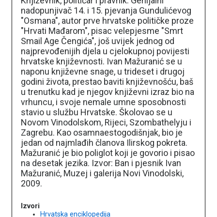
Književnik, političar i pravnik. Genijalni
nadopunjivač 14. i 15. pjevanja Gundulićevog
"Osmana", autor prve hrvatske političke proze
"Hrvati Mađarom", pisac velepjesme "Smrt
Smail Age Čengića", još uvijek jednog od
najprevođenijih djela u cjelokupnoj povijesti
hrvatske književnosti. Ivan Mažuranić se u
naponu književne snage, u trideset i drugoj
godini života, prestao baviti književnošću, baš
u trenutku kad je njegov književni izraz bio na
vrhuncu, i svoje nemale umne sposobnosti
stavio u službu Hrvatske. Školovao se u
Novom Vinodolskom, Rijeci, Szombathelyju i
Zagrebu. Kao osamnaestogodišnjak, bio je
jedan od najmlađih članova Ilirskog pokreta.
Mažuranić je bio poliglot koji je govorio i pisao
na desetak jezika. Izvor: Ban i pjesnik Ivan
Mažuranić, Muzej i galerija Novi Vinodolski,
2009.
Izvori
Hrvatska enciklopedija