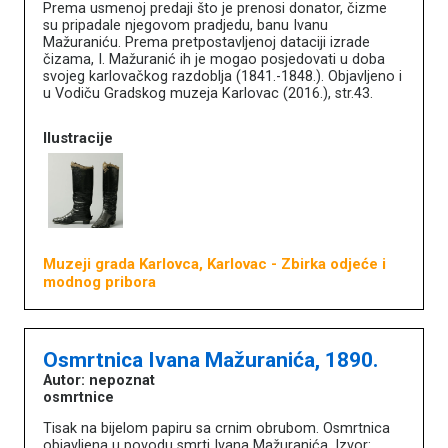
Prema usmenoj predaji što je prenosi donator, čizme
su pripadale njegovom pradjedu, banu Ivanu
Mažuraniću. Prema pretpostavljenoj dataciji izrade
čizama, I. Mažuranić ih je mogao posjedovati u doba
svojeg karlovačkog razdoblja (1841.-1848.). Objavljeno i
u Vodiču Gradskog muzeja Karlovac (2016.), str.43.
Ilustracije
Muzeji grada Karlovca, Karlovac
- Zbirka odjeće i
modnog pribora
Književna baština u muzejima
Osmrtnica Ivana Mažuranića, 1890.
Naslovna
O portalu
Autor: nepoznat
osmrtnice
Književnici
Impressum
Tisak na bijelom papiru sa crnim obrubom. Osmrtnica
MDC
objavljena u povodu smrti Ivana Mažuranića. Izvor: