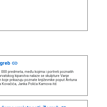
agreb
link
3 000 predmeta, među kojima i portreti poznatih
 hrvatskog kiparstva nalaze se skulpture Vanje
ih koje prikazuju poznate književnike poput Antuna
 Kovačića, Janka Polića Kamova itd.