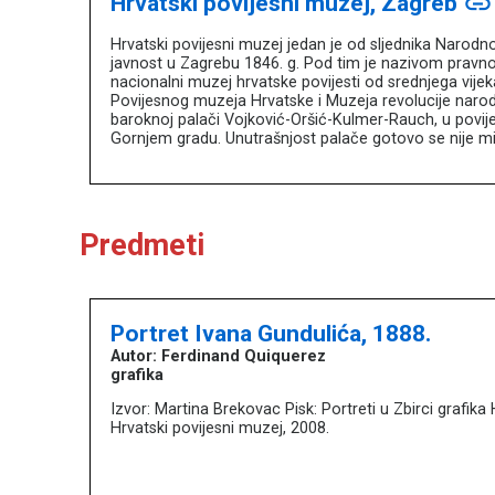
Hrvatski povijesni muzej, Zagreb
link
Hrvatski povijesni muzej jedan je od sljednika Narod
javnost u Zagrebu 1846. g. Pod tim je nazivom pravno
nacionalni muzej hrvatske povijesti od srednjega vij
Povijesnog muzeja Hrvatske i Muzeja revolucije narod
baroknoj palači Vojković-Oršić-Kulmer-Rauch, u povije
Gornjem gradu. Unutrašnjost palače gotovo se nije mi
Predmeti
Portret Ivana Gundulića, 1888.
Autor: Ferdinand Quiquerez
grafika
Izvor: Martina Brekovac Pisk: Portreti u Zbirci grafik
Hrvatski povijesni muzej, 2008.