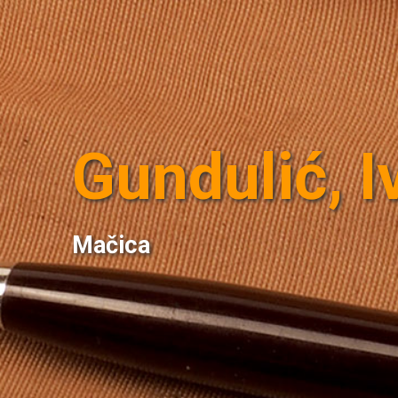
Gundulić, I
Mačica