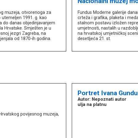
Nacionalni muzej m
nog muzeja, otvorenoga za
Fundus Moderne galerije danas 
 utemeljen 1991. g. kao
crteža i grafika, plaketa i med
eka do danas objedinjavanjem
stalnom postavu izložen reprez
a Hrvatske. Smješten je u
umjetnosti, nastalih u razdoblju
snoj jezgri Zagreba, na
na hrvatskoj umjetničkoj sce
jenjala od 1870-ih godina.
desetljeća 21. st.
Portret Ivana Gundu
Autor: Nepoznati autor
ulja na platnu
a Hrvatskog povijesnog muzeja,