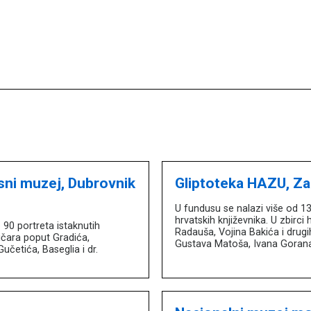
sni muzej, Dubrovnik
Gliptoteka HAZU, Z
U fundusu se nalazi više od 1
hrvatskih književnika. U zbirci
90 portreta istaknutih
Radauša, Vojina Bakića i drug
tičara poput Gradića,
Gustava Matoša, Ivana Gorana
učetića, Baseglia i dr.