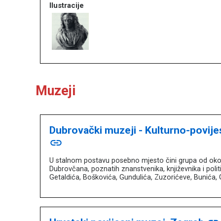
Ilustracije
Muzeji
Dubrovački muzeji - Kulturno-povije
link
U stalnom postavu posebno mjesto čini grupa od oko 
Dubrovčana, poznatih znanstvenika, književnika i poli
Getaldića, Boškovića, Gundulića, Zuzorićeve, Bunića, G