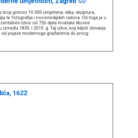
oderne umjetnosti, Zagreb
link
broji gotovo 10 000 umjetnina: slika, skulptura,
alja te fotografija i novomedijskih radova. Od toga je u
entativni izbor od 726 djela hrvatske likovne
 između 1835. i 2010. g. Taj izbor, koji bilježi zbivanja
ni od pojave modernoga građanstva do prvog
lića, 1622