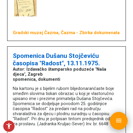
O portalu
Književnici
Impressum
MDC
Gradski muzej Čazma, Čazma
- Zbirka dokumenata
Spomenica Dušanu Stojčeviću
časopisa "Radost", 13.11.1975.
Autor: Izdavačko štamparsko poduzeće "Naša
djeca", Zagreb
spomenica, dokumenti
Na kartonu je s bijelim rubom blijedonarančaste boje
smeđim slovima tiskan obrazac u koji je vlastoručno
upisano ime i prezime primatelja Dušana Stojčevića.
Spomenica se dodjeljuje povodom 25. godišnjice
časopisa "Radost" za predani rad na području
stvaralaštva za djecu i plodnu suradnju u časopisu
copyright © MDC 2017. - 2026.
"Radost". Pri dnu je potpisan tintom predsjednik odbora
menu
za proslavu. (Jadranka Kruljac-Sever) Inv. br. 6648
accessibility_new