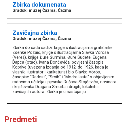
Zbirka dokumenata
Gradski muzej Čazma, Čazma
Zavičajna zbirka
Gradski muzej Čazma, Čazma
Zbirka do sada sadrži: knjige s ilustracijama grafičarke
Zdenke Pozaić, knjige s ilustracijama Slavka Vörösa
(Vereš), knjige Đure Šurmina, Đure Sudete, Eugena
Dapca (otac), Ivana Dončevića, povijesni časopis
Koprive (uvezena izdanja od 1912. do 1926. kada je
vlasnik, ilustrator i karikaturist bio Slavko Vörös,
časopise "Radost", "Smib" i "Modra lasta" s objavljenim
radovima učitelja i pjesnika Dušana Stojčevića, novinara
i književnika Dragana Smuđa i drugih, lokalnih i
zavičajnih autora. Zbirka je u nastajanju.
Predmeti