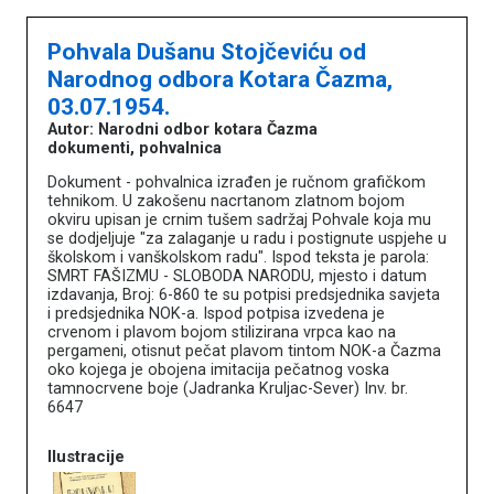
Pohvala Dušanu Stojčeviću od
Narodnog odbora Kotara Čazma,
03.07.1954.
Autor: Narodni odbor kotara Čazma
dokumenti, pohvalnica
Dokument - pohvalnica izrađen je ručnom grafičkom
tehnikom. U zakošenu nacrtanom zlatnom bojom
okviru upisan je crnim tušem sadržaj Pohvale koja mu
se dodjeljuje "za zalaganje u radu i postignute uspjehe u
školskom i vanškolskom radu". Ispod teksta je parola:
SMRT FAŠIZMU - SLOBODA NARODU, mjesto i datum
izdavanja, Broj: 6-860 te su potpisi predsjednika savjeta
i predsjednika NOK-a. Ispod potpisa izvedena je
crvenom i plavom bojom stilizirana vrpca kao na
pergameni, otisnut pečat plavom tintom NOK-a Čazma
oko kojega je obojena imitacija pečatnog voska
tamnocrvene boje (Jadranka Kruljac-Sever) Inv. br.
6647
Književna baština u muzejima
Ilustracije
Naslovna