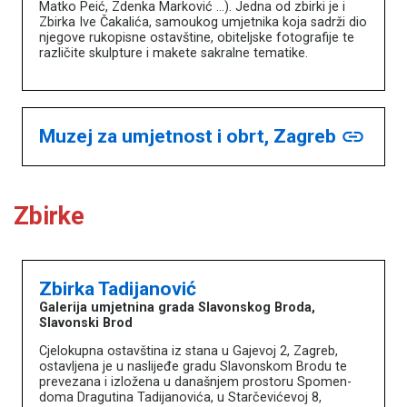
Matko Peić, Zdenka Marković …). Jedna od zbirki je i
Zbirka Ive Čakalića, samoukog umjetnika koja sadrži dio
njegove rukopisne ostavštine, obiteljske fotografije te
različite skulpture i makete sakralne tematike.
Muzej za umjetnost i obrt, Zagreb
link
Zbirke
Zbirka Tadijanović
Galerija umjetnina grada Slavonskog Broda,
Slavonski Brod
Cjelokupna ostavština iz stana u Gajevoj 2, Zagreb,
ostavljena je u naslijeđe gradu Slavonskom Brodu te
prevezana i izložena u današnjem prostoru Spomen-
doma Dragutina Tadijanovića, u Starčevićevoj 8,