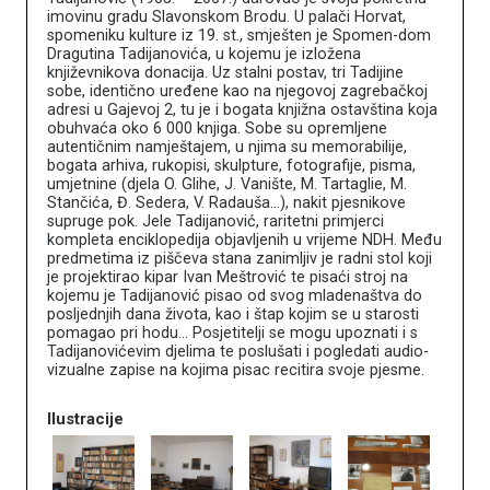
imovinu gradu Slavonskom Brodu. U palači Horvat,
spomeniku kulture iz 19. st., smješten je Spomen-dom
Dragutina Tadijanovića, u kojemu je izložena
književnikova donacija. Uz stalni postav, tri Tadijine
sobe, identično uređene kao na njegovoj zagrebačkoj
adresi u Gajevoj 2, tu je i bogata knjižna ostavština koja
obuhvaća oko 6 000 knjiga. Sobe su opremljene
autentičnim namještajem, u njima su memorabilije,
bogata arhiva, rukopisi, skulpture, fotografije, pisma,
umjetnine (djela O. Glihe, J. Vanište, M. Tartaglie, M.
Stančića, Đ. Sedera, V. Radauša...), nakit pjesnikove
supruge pok. Jele Tadijanović, raritetni primjerci
kompleta enciklopedija objavljenih u vrijeme NDH. Među
predmetima iz piščeva stana zanimljiv je radni stol koji
je projektirao kipar Ivan Meštrović te pisaći stroj na
kojemu je Tadijanović pisao od svog mladenaštva do
posljednjih dana života, kao i štap kojim se u starosti
pomagao pri hodu... Posjetitelji se mogu upoznati i s
Tadijanovićevim djelima te poslušati i pogledati audio-
vizualne zapise na kojima pisac recitira svoje pjesme.
Ilustracije