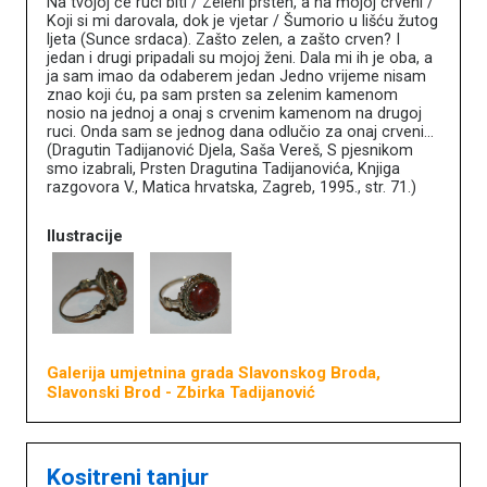
Na tvojoj će ruci biti / Zeleni prsten, a na mojoj crveni /
Koji si mi darovala, dok je vjetar / Šumorio u lišću žutog
ljeta (Sunce srdaca). Zašto zelen, a zašto crven? I
jedan i drugi pripadali su mojoj ženi. Dala mi ih je oba, a
ja sam imao da odaberem jedan Jedno vrijeme nisam
znao koji ću, pa sam prsten sa zelenim kamenom
nosio na jednoj a onaj s crvenim kamenom na drugoj
ruci. Onda sam se jednog dana odlučio za onaj crveni…
(Dragutin Tadijanović Djela, Saša Vereš, S pjesnikom
smo izabrali, Prsten Dragutina Tadijanovića, Knjiga
razgovora V., Matica hrvatska, Zagreb, 1995., str. 71.)
Ilustracije
Galerija umjetnina grada Slavonskog Broda,
Slavonski Brod
- Zbirka Tadijanović
Kositreni tanjur