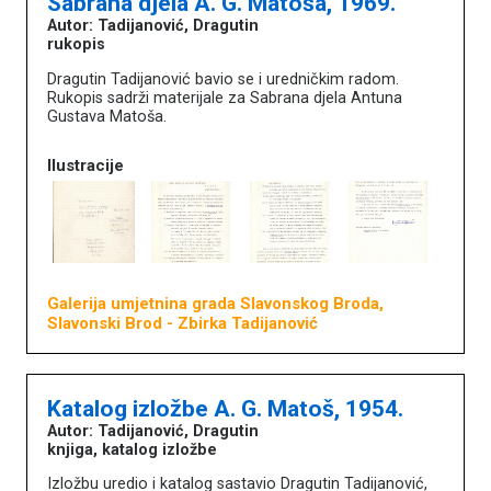
Sabrana djela A. G. Matoša, 1969.
Autor: Tadijanović, Dragutin
Književna baština u muzejima
rukopis
Dragutin Tadijanović bavio se i uredničkim radom.
Naslovna
Rukopis sadrži materijale za Sabrana djela Antuna
O portalu
Gustava Matoša.
Književnici
Impressum
Ilustracije
MDC
Galerija umjetnina grada Slavonskog Broda,
Slavonski Brod
- Zbirka Tadijanović
Katalog izložbe A. G. Matoš, 1954.
Autor: Tadijanović, Dragutin
knjiga, katalog izložbe
Izložbu uredio i katalog sastavio Dragutin Tadijanović,