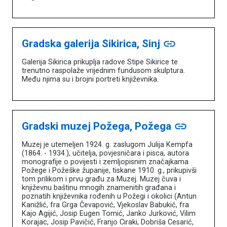
Gradska galerija Sikirica, Sinj
link
Galerija Sikirica prikuplja radove Stipe Sikirice te
trenutno raspolaže vrijednim fundusom skulptura.
Među njima su i brojni portreti književnika.
Gradski muzej Požega, Požega
link
Muzej je utemeljen 1924. g. zaslugom Julija Kempfa
(1864. - 1934.), učitelja, povjesničara i pisca, autora
monografije o povijesti i zemljopisnim značajkama
Požege i Požeške županije, tiskane 1910. g., prikupivši
tom prilikom i prvu građu za Muzej. Muzej čuva i
književnu baštinu mnogih znamenitih građana i
poznatih književnika rođenih u Požegi i okolici (Antun
Kanižlić, fra Grga Čevapović, Vjekoslav Babukić, fra
Kajo Agijić, Josip Eugen Tomić, Janko Jurković, Vilim
Korajac, Josip Pavičić, Franjo Ciraki, Dobriša Cesarić,