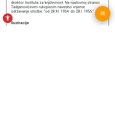
direktor Instituta za književnost. Na naslovnoj stranici
Tadijanovićevim rukopisom navedno vrijeme
copyright © MDC 2017. - 2026.
održavanje izložbe: "od 28.XI. 1954. do 28.I. 1955."
menu
accessibility_new
Ilustracije
Galerija umjetnina grada Slavonskog Broda,
Slavonski Brod
- Zbirka Tadijanović
Tin Ujević - Sabrana djela, 1963.
Autor: Tadijanović, Dragutin
rukopis
Dragutin Tadijanović uredio je sabrana djela Tina
Ujevića. Muzej posjeduje dva ovitka rukopisne građe.
Ilustracije