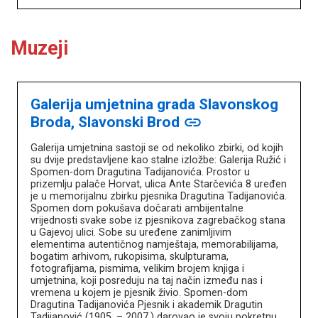
Muzeji
Galerija umjetnina grada Slavonskog
Broda, Slavonski Brod
link
Galerija umjetnina sastoji se od nekoliko zbirki, od kojih
su dvije predstavljene kao stalne izložbe: Galerija Ružić i
Spomen-dom Dragutina Tadijanovića. Prostor u
prizemlju palače Horvat, ulica Ante Starčevića 8 uređen
je u memorijalnu zbirku pjesnika Dragutina Tadijanovića.
Spomen dom pokušava dočarati ambijentalne
vrijednosti svake sobe iz pjesnikova zagrebačkog stana
u Gajevoj ulici. Sobe su uređene zanimljivim
elementima autentičnog namještaja, memorabilijama,
bogatim arhivom, rukopisima, skulpturama,
fotografijama, pismima, velikim brojem knjiga i
umjetnina, koji posreduju na taj način između nas i
vremena u kojem je pjesnik živio. Spomen-dom
Dragutina Tadijanovića Pjesnik i akademik Dragutin
Tadijanović (1905. – 2007.) darovao je svoju pokretnu