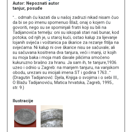
Autor: Nepoznati autor
tanjur, posuđe
‟... odmah ću kazati da u našoj zadruzi nikad nisam čuo
da bi se po imenu spomenuo Blaž, onaj o kojem ću
govoriti, nego su se spominjali fratri koji su bili na
Tadijanovića temelju: oni su iskopali stari naš bunar, kod
potoka; od njih je, u staroj kući, ostao kalup za lijevanje
lojanih svijeća i voštanica pa škarice za rezanje fitilja na
svijećama. Ni kalup ni ove škarice nisu se sačuvale; ali
su sačuvana kositrena dva tanjura, veći i manji, iz kojih
su moja baka i moja mati davale pilićima smočeno
kukuruzno brašno za hranu. Ja sam ih, te tanjure,1936.
uzeo i odnio u Zagreb: na manjem tanjuru, na vanjskom
obodu, urezani su inicijali imena ST i godina 1763…‟
(Dragutin Tadijanović: Djela, Knjiga o svojima i o sebi III.,
O Blažu Tadijanoviću, Matica hrvatska, Zagreb, 1995.,
str. 9.)
Ilustracije