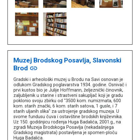
Muzej Brodskog Posavlja, Slavonski
Brod
link
Gradski i arheološki muzej u Brodu na Savi osnovan je
odlukom Gradskog poglavarstva 1934. godine. Osnivač i
prvi kustos bio je Julije Hoffmann, željeznički činovnik,
zaljubljenik u starine i strastveni sakupljač koji je gradu
poklonio svoju zbirku od "3500 kom. numizmata, 600
kom. starih znački, 6 kom. starih satova, 1 gusle, i 7
starih uljanih slika" za ustrojenje gradskog muzeja. U
svome fundusu čuva i ostavštine brodskih književnika.
Uz 150. godišnjicu rođenja Huga Badalića, 2001.g., na
zgradi Muzeja Brodskoga Posavlja (nekadašnjega
Gradskog magistrata) postavljena je spomen-ploču
Huga Badalića.