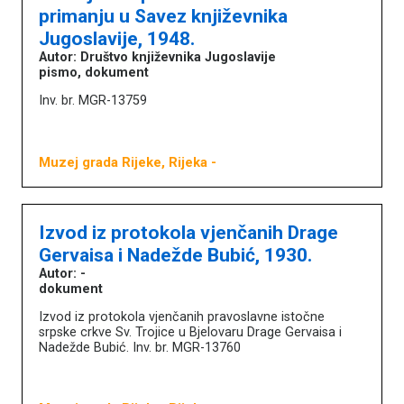
primanju u Savez književnika
Jugoslavije, 1948.
Književna baština u muzejima
Autor: Društvo književnika Jugoslavije
pismo, dokument
Naslovna
Inv. br. MGR-13759
O portalu
Književnici
Impressum
Muzej grada Rijeke, Rijeka
-
MDC
Izvod iz protokola vjenčanih Drage
Gervaisa i Nadežde Bubić, 1930.
Autor: -
dokument
Izvod iz protokola vjenčanih pravoslavne istočne
srpske crkve Sv. Trojice u Bjelovaru Drage Gervaisa i
Nadežde Bubić. Inv. br. MGR-13760