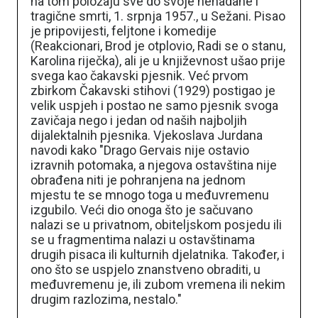
na tom položaju sve do svoje nenadane i
tragične smrti, 1. srpnja 1957., u Sežani. Pisao
je pripovijesti, feljtone i komedije
(Reakcionari, Brod je otplovio, Radi se o stanu,
Karolina riječka), ali je u književnost ušao prije
svega kao čakavski pjesnik. Već prvom
zbirkom Čakavski stihovi (1929) postigao je
velik uspjeh i postao ne samo pjesnik svoga
zavičaja nego i jedan od naših najboljih
dijalektalnih pjesnika. Vjekoslava Jurdana
navodi kako "Drago Gervais nije ostavio
izravnih potomaka, a njegova ostavština nije
obrađena niti je pohranjena na jednom
mjestu te se mnogo toga u međuvremenu
izgubilo. Veći dio onoga što je sačuvano
nalazi se u privatnom, obiteljskom posjedu ili
se u fragmentima nalazi u ostavštinama
drugih pisaca ili kulturnih djelatnika. Također, i
ono što se uspjelo znanstveno obraditi, u
međuvremenu je, ili zubom vremena ili nekim
drugim razlozima, nestalo."