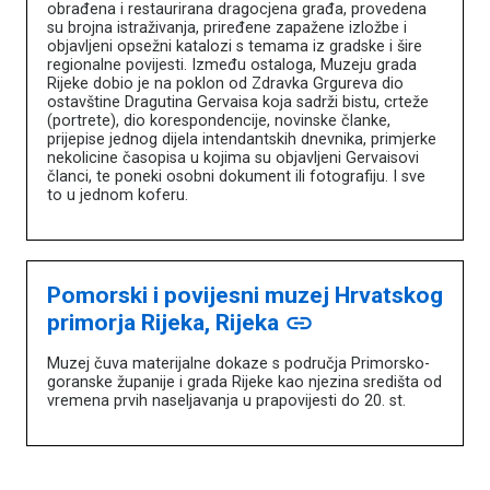
obrađena i restaurirana dragocjena građa, provedena
su brojna istraživanja, priređene zapažene izložbe i
objavljeni opsežni katalozi s temama iz gradske i šire
regionalne povijesti. Između ostaloga, Muzeju grada
Rijeke dobio je na poklon od Zdravka Grgureva dio
ostavštine Dragutina Gervaisa koja sadrži bistu, crteže
(portrete), dio korespondencije, novinske članke,
prijepise jednog dijela intendantskih dnevnika, primjerke
nekolicine časopisa u kojima su objavljeni Gervaisovi
članci, te poneki osobni dokument ili fotografiju. I sve
to u jednom koferu.
Pomorski i povijesni muzej Hrvatskog
primorja Rijeka, Rijeka
link
Muzej čuva materijalne dokaze s područja Primorsko-
goranske županije i grada Rijeke kao njezina središta od
vremena prvih naseljavanja u prapovijesti do 20. st.