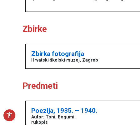
Književna baština u muzejima
Zbirke
Naslovna
O portalu
Književnici
Zbirka fotografija
Impressum
Hrvatski školski muzej, Zagreb
MDC
Predmeti
Poezija, 1935. – 1940.
accessibility_new
Autor: Toni, Bogumil
rukopis
Ilustracije