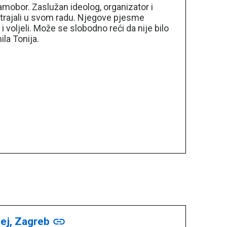
Samobor. Zaslužan ideolog, organizator i
strajali u svom radu. Njegove pjesme
 voljeli. Može se slobodno reći da nije bilo
la Tonija.
zej, Zagreb
link