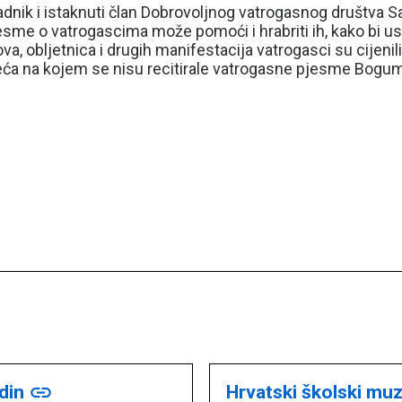
 radnik i istaknuti član Dobrovoljnog vatrogasnog društva 
jesme o vatrogascima može pomoći i hrabriti ih, kako bi u
 obljetnica i drugih manifestacija vatrogasci su cijenili i
jeća na kojem se nisu recitirale vatrogasne pjesme Bogumi
ždin
link
Hrvatski školski mu