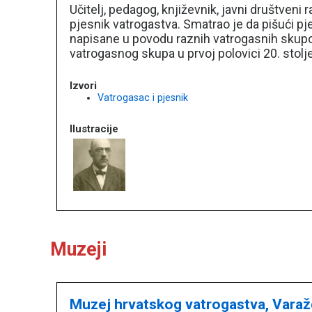
Učitelj, pedagog, književnik, javni društveni
pjesnik vatrogastva. Smatrao je da pišući p
napisane u povodu raznih vatrogasnih skupova,
vatrogasnog skupa u prvoj polovici 20. stol
Izvori
Vatrogasac i pjesnik
Ilustracije
Muzeji
Muzej hrvatskog vatrogastva, Vara