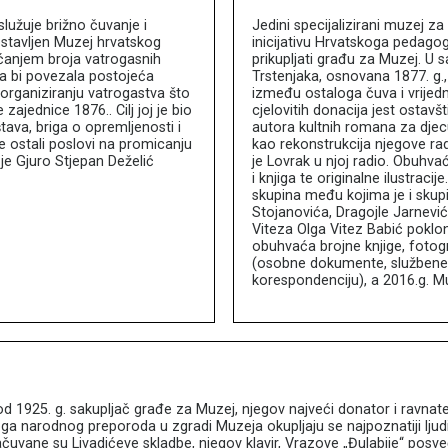
služuje brižno čuvanje i
Jedini specijalizirani muzej za
ostavljen Muzej hrvatskog
inicijativu Hrvatskoga pedagog
ćanjem broja vatrogasnih
prikupljati građu za Muzej. U 
ja bi povezala postojeća
Trstenjaka, osnovana 1877. g.
 organiziranju vatrogastva što
između ostaloga čuva i vrijedn
ajednice 1876.. Cilj joj je bio
cjelovitih donacija jest ostavšt
tava, briga o opremljenosti i
autora kultnih romana za djecu
e ostali poslovi na promicanju
kao rekonstrukcija njegove r
je Gjuro Stjepan Deželić
je Lovrak u njoj radio. Obuhva
i knjiga te originalne ilustraci
skupina među kojima je i skupi
Stojanovića, Dragojle Jarnević,
Viteza Olga Vitez Babić poklo
obuhvaća brojne knjige, fotog
(osobne dokumente, službene d
korespondenciju), a 2016.g. Muz
 1925. g. sakupljač građe za Muzej, njegov najveći donator i ravnatel
skoga narodnog preporoda u zgradi Muzeja okupljaju se najpoznatiji ljud
čuvane su Livadićeve skladbe, njegov klavir, Vrazove „Đulabije“ posvećen