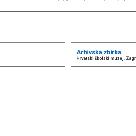
Arhivska zbirka
Hrvatski školski muzej, Zag
copyright © MDC 2017. - 2026.