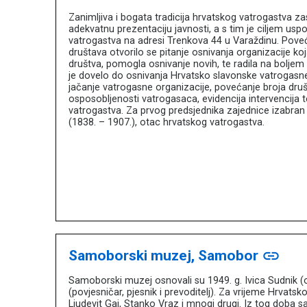
Zanimljiva i bogata tradicija hrvatskog vatrogastva za
adekvatnu prezentaciju javnosti, a s tim je ciljem usp
vatrogastva na adresi Trenkova 44 u Varaždinu. Pove
društava otvorilo se pitanje osnivanja organizacije ko
društva, pomogla osnivanje novih, te radila na boljem
je dovelo do osnivanja Hrvatsko slavonske vatrogasne z
jačanje vatrogasne organizacije, povećanje broja druš
osposobljenosti vatrogasaca, evidencija intervencija t
vatrogastva. Za prvog predsjednika zajednice izabran 
(1838. – 1907.), otac hrvatskog vatrogastva.
Samoborski muzej, Samobor
link
Samoborski muzej osnovali su 1949. g. Ivica Sudnik (od
(povjesničar, pjesnik i prevoditelj). Za vrijeme Hrvat
Ljudevit Gaj, Stanko Vraz i mnogi drugi. Iz tog doba sa