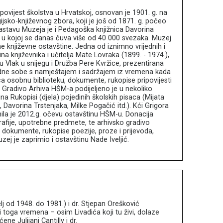
 povijest školstva u Hrvatskoj, osnovan je 1901. g. na
ijsko-književnog zbora, koji je još od 1871. g. počeo
sastavu Muzeja je i Pedagoška knjižnica Davorina
, u kojoj se danas čuva više od 40 000 svezaka. Muzej
e književne ostavštine. Jedna od iznimno vrijednih i
ina književnika i učitelja Mate Lovraka (1899. - 1974.),
 Vlak u snijegu i Družba Pere Kvržice, prezentirana
adne sobe s namještajem i sadržajem iz vremena kada
ća osobnu biblioteku, dokumente, rukopise pripovijesti
je. Gradivo Arhiva HŠM-a podijeljeno je u nekoliko
na Rukopisi (djela) pojedinih školskih pisaca (Mijata
 Davorina Trstenjaka, Milke Pogačić itd.). Kći Grigora
nila je 2012.g. očevu ostavštinu HŠM-u. Donacija
rafije, upotrebne predmete, te arhivsko gradivo
okumente, rukopise poezije, proze i prijevoda,
ej je zaprimio i ostavštinu Nade Iveljić.
j od 1948. do 1981.) i dr. Stjepan Orešković
i toga vremena – osim Livadića koji tu živi, dolaze
e Julijani Cantilly i dr.