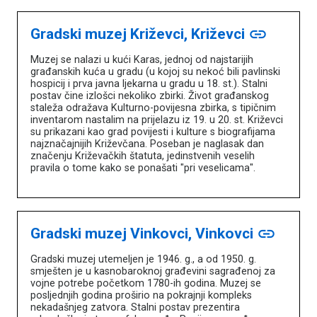
Gradski muzej Križevci, Križevci
link
Muzej se nalazi u kući Karas, jednoj od najstarijih
građanskih kuća u gradu (u kojoj su nekoć bili pavlinski
hospicij i prva javna ljekarna u gradu u 18. st.). Stalni
postav čine izlošci nekoliko zbirki. Život građanskog
staleža odražava Kulturno-povijesna zbirka, s tipičnim
inventarom nastalim na prijelazu iz 19. u 20. st. Križevci
su prikazani kao grad povijesti i kulture s biografijama
najznačajnijih Križevčana. Poseban je naglasak dan
značenju Križevačkih štatuta, jedinstvenih veselih
pravila o tome kako se ponašati "pri veselicama".
Gradski muzej Vinkovci, Vinkovci
link
Gradski muzej utemeljen je 1946. g., a od 1950. g.
smješten je u kasnobaroknoj građevini sagrađenoj za
vojne potrebe početkom 1780-ih godina. Muzej se
posljednjih godina proširio na pokrajnji kompleks
nekadašnjeg zatvora. Stalni postav prezentira