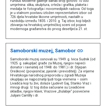
Fundus Moderne galerije danas broji gotovo 10 000
umjetnina: slika, skulptura, crteža i grafika, plaketa i
medalja te fotografija i novomedijskih radova. Od toga
je u stalnom postavu izložen reprezentativni izbor od
726 djela hrvatske likovne umjetnosti, nastalih u
razdoblju između 1835. i 2010. g. Taj izbor, koji bilježi
zbivanja na hrvatskoj umjetničkoj sceni od pojave
modernoga građanstva do prvog desetljeća 21. st.
Samoborski muzej, Samobor
link
Samoborski muzej osnovali su 1949. g. Ivica Sudnik (od
1925. g. sakupljač građe za Muzej, njegov najveći
donator i ravnatelj od 1948. do 1981.) i dr. Stjepan
Orešković (povjesničar, pjesnik i prevoditelj). Za vrijeme
Hrvatskoga narodnog preporoda u zgradi Muzeja
okupljaju se najpoznatiji ljudi toga vremena – osim
Livadića koji tu živi, dolaze Ljudevit Gaj, Stanko Vraz i
mnogi drugi. Iz tog doba sačuvane su Livadićeve
skladbe, njegov klavir, Vrazove „Đulabije“ posvećene
Julijani Cantilly i dr.