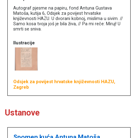
Autograf pjesme na papiru, fond Antuna Gustava
Matoša, kutija 6, Odsjek za povijest hrvatske
književnosti HAZU. U dvorani kobnoj, mislima u sivim. //
Samo kosa tvoja još je bila živa, // Pa mi reče: Miruj! U
smrti se sniva.
Ilustracije
Odsjek za povijest hrvatske književnosti HAZU,
Zagreb
Ustanove
Književna baština u muzejima
Spomen kuća Antuna Matoša,