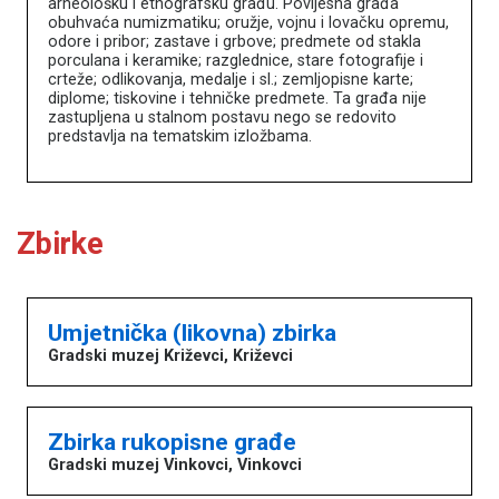
arheološku i etnografsku građu. Povijesna građa
obuhvaća numizmatiku; oružje, vojnu i lovačku opremu,
odore i pribor; zastave i grbove; predmete od stakla
porculana i keramike; razglednice, stare fotografije i
crteže; odlikovanja, medalje i sl.; zemljopisne karte;
diplome; tiskovine i tehničke predmete. Ta građa nije
zastupljena u stalnom postavu nego se redovito
predstavlja na tematskim izložbama.
Zbirke
Umjetnička (likovna) zbirka
Gradski muzej Križevci, Križevci
Zbirka rukopisne građe
Gradski muzej Vinkovci, Vinkovci