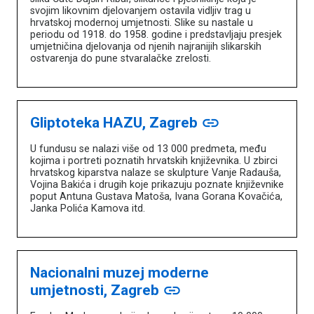
svojim likovnim djelovanjem ostavila vidljiv trag u
hrvatskoj modernoj umjetnosti. Slike su nastale u
periodu od 1918. do 1958. godine i predstavljaju presjek
umjetničina djelovanja od njenih najranijih slikarskih
ostvarenja do pune stvaralačke zrelosti.
Gliptoteka HAZU, Zagreb
link
U fundusu se nalazi više od 13 000 predmeta, među
kojima i portreti poznatih hrvatskih književnika. U zbirci
hrvatskog kiparstva nalaze se skulpture Vanje Radauša,
Vojina Bakića i drugih koje prikazuju poznate književnike
poput Antuna Gustava Matoša, Ivana Gorana Kovačića,
Janka Polića Kamova itd.
Nacionalni muzej moderne
umjetnosti, Zagreb
link