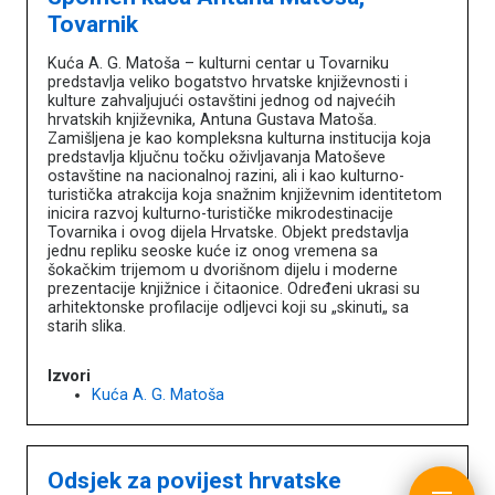
Tovarnik
Naslovna
O portalu
Kuća A. G. Matoša – kulturni centar u Tovarniku
predstavlja veliko bogatstvo hrvatske književnosti i
Književnici
kulture zahvaljujući ostavštini jednog od najvećih
Impressum
hrvatskih književnika, Antuna Gustava Matoša.
MDC
Zamišljena je kao kompleksna kulturna institucija koja
predstavlja ključnu točku oživljavanja Matoševe
ostavštine na nacionalnoj razini, ali i kao kulturno-
turistička atrakcija koja snažnim književnim identitetom
inicira razvoj kulturno-turističke mikrodestinacije
Tovarnika i ovog dijela Hrvatske. Objekt predstavlja
jednu repliku seoske kuće iz onog vremena sa
šokačkim trijemom u dvorišnom dijelu i moderne
prezentacije knjižnice i čitaonice. Određeni ukrasi su
arhitektonske profilacije odljevci koji su „skinuti„ sa
starih slika.
Izvori
Kuća A. G. Matoša
Odsjek za povijest hrvatske
copyright © MDC 2017. - 2026.