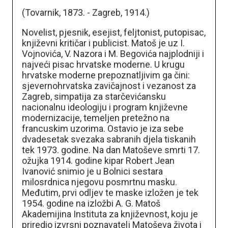
(Tovarnik, 1873. - Zagreb, 1914.)
Novelist, pjesnik, esejist, feljtonist, putopisac,
književni kritičar i publicist. Matoš je uz I.
Vojnovića, V. Nazora i M. Begovića najplodniji i
najveći pisac hrvatske moderne. U krugu
hrvatske moderne prepoznatljivim ga čini:
sjevernohrvatska zavičajnost i vezanost za
Zagreb, simpatija za starčevićansku
nacionalnu ideologiju i program književne
modernizacije, temeljen pretežno na
francuskim uzorima. Ostavio je iza sebe
dvadesetak svezaka sabranih djela tiskanih
tek 1973. godine. Na dan Matoševe smrti 17.
ožujka 1914. godine kipar Robert Jean
Ivanović snimio je u Bolnici sestara
milosrdnica njegovu posmrtnu masku.
Međutim, prvi odljev te maske izložen je tek
1954. godine na izložbi A. G. Matoš
Akademijina Instituta za književnost, koju je
priredio izvrsni poznavatelj Matoševa života i