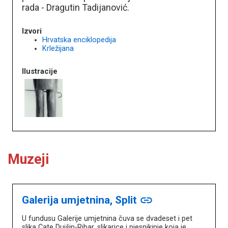
rada - Dragutin Tadijanović.
Izvori
Hrvatska enciklopedija
Krležijana
Ilustracije
Muzeji
Galerija umjetnina, Split
link
U fundusu Galerije umjetnina čuva se dvadeset i pet
slika Cate Dujšin-Ribar, slikarice i pjesnikinje koja je