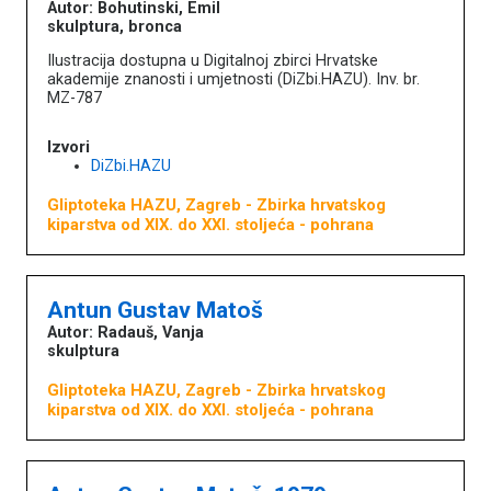
Autor: Bohutinski, Emil
skulptura, bronca
Ilustracija dostupna u Digitalnoj zbirci Hrvatske
akademije znanosti i umjetnosti (DiZbi.HAZU). Inv. br.
MZ-787
Izvori
DiZbi.HAZU
Gliptoteka HAZU, Zagreb
- Zbirka hrvatskog
kiparstva od XIX. do XXI. stoljeća - pohrana
Antun Gustav Matoš
Autor: Radauš, Vanja
skulptura
Gliptoteka HAZU, Zagreb
- Zbirka hrvatskog
kiparstva od XIX. do XXI. stoljeća - pohrana