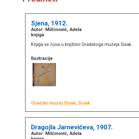
Sjena, 1912.
Autor: Milčinović, Adela
knjiga
Knjiga se čuva u knjižnici Gradskoga muzeja Sisak.
Ilustracije
Gradski muzej Sisak, Sisak
Dragojla Jarnevićeva, 1907.
Autor: Milčinović, Adela
Književna baština u muzejima
knjiga