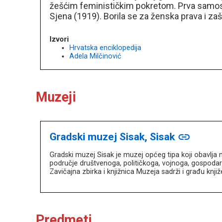
žešćim feminističkim pokretom. Prva samostal
Sjena (1919). Borila se za ženska prava i zaš
Izvori
Hrvatska enciklopedija
Adela Milčinović
Muzeji
Gradski muzej Sisak, Sisak
link
Gradski muzej Sisak je muzej općeg tipa koji obavlja 
područje društvenoga, političkoga, vojnoga, gospodar
Zavičajna zbirka i knjižnica Muzeja sadrži i građu knj
Predmeti