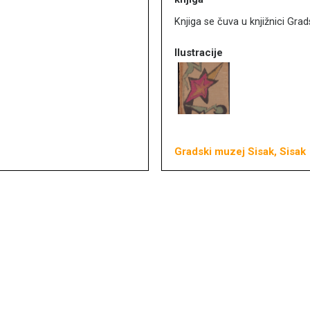
Knjiga se čuva u knjižnici Gra
Ilustracije
Gradski muzej Sisak, Sisak
copyright © MDC 2017. - 2026.
vnosti HAZU, Zagreb
stilskim ispravcima Dragutina Tadijanovića pohranjen je u arhivi Odsjek
 Milčinović taj je tekst – napisan pisaćim strojem na sedam stranica –