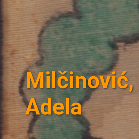
Milčinović,
Adela