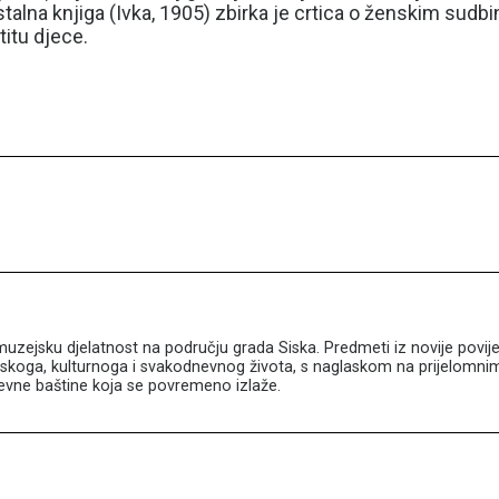
na knjiga (Ivka, 1905) zbirka je crtica o ženskim sudbinam
titu djece.
muzejsku djelatnost na području grada Siska. Predmeti iz novije povij
skoga, kulturnoga i svakodnevnog života, s naglaskom na prijelomnim 
iževne baštine koja se povremeno izlaže.