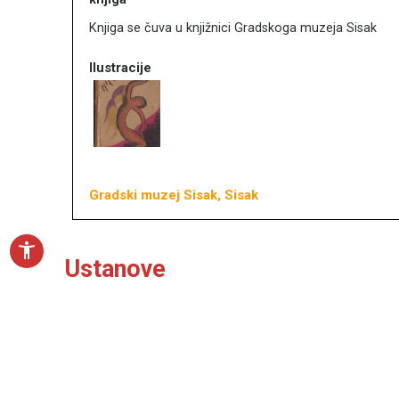
Knjiga se čuva u knjižnici Gradskoga muzeja Sisak
Naslovna
O portalu
Ilustracije
Književnici
Impressum
MDC
Gradski muzej Sisak, Sisak
accessibility_new
Ustanove
Odsjek za povijest hrvatske knjiže
Original Autobiografije Adele Milčinović s jezičnim i 
hrvatske književnosti, kazališta i glazbe HAZU. Adela