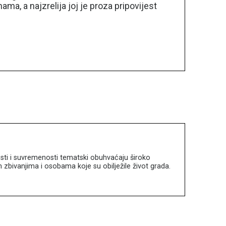
a, a najzrelija joj je proza pripovijest
esti i suvremenosti tematski obuhvaćaju široko
zbivanjima i osobama koje su obilježile život grada.